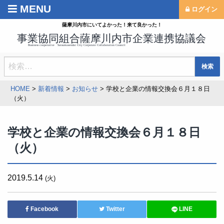
MENU
Back
Back
ログイン
薩摩川内市にいてよかった！来て良かった！
協議会概要
活動案内
会員名簿
企業PR動画
検
定款
企業見学
索:
企業のチカラ メイドイン薩摩川
HOME
>
新着情報
>
お知らせ
>
学校と企業の情報交換会６月１８日
内
（火）
外国人技能実習生共同受入事業
学校と企業の情報交換会６月１８日
（火）
2019.5.14
(火)
Facebook
Twitter
LINE