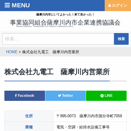
MENU
Back
Back
ログイン
薩摩川内市にいてよかった！来て良かった！
協議会概要
活動案内
会員名簿
企業PR動画
検
定款
企業見学
索:
企業のチカラ メイドイン薩摩川
HOME
>
株式会社九電工 薩摩川内営業所
内
外国人技能実習生共同受入事業
株式会社九電工 薩摩川内営業所
Facebook
Twitter
LINE
住所
〒895-0073 薩摩川内市国分寺町7059
業種
電気・空調・給排水設備工事等